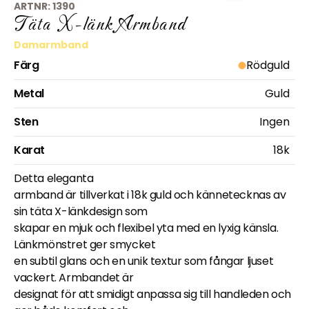
ARTNR:
1390
Täta X-länk Armband
Damarmband
Färg
Rödguld
Metal
Guld
Sten
Ingen
Karat
18k
Detta eleganta
armband är tillverkat i 18k guld och kännetecknas av
sin täta X-länkdesign som
skapar en mjuk och flexibel yta med en lyxig känsla.
Länkmönstret ger smycket
en subtil glans och en unik textur som fångar ljuset
vackert. Armbandet är
designat för att smidigt anpassa sig till handleden och