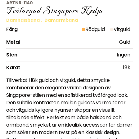
ARTNR:
1140
Tvåfärgad Singapore Kedja
Damhalsband
,
Damarmband
Färg
Rödguld
Vitguld
Metal
Guld
Sten
Ingen
Karat
18k
Tillverkat i 18k guld och vitguld, detta smycke
kombinerar den eleganta vridna designen av
Singapore-stilen med en sofistikerad tvåfärgad look.
Den subtila kontrasten mellan guldets varma toner
och vitgulds kyligare nyanser skapar en visuellt
tilltalande effekt. Perfekt som både halsband och
armband, smycket är en idealisk accessoar för damer
som söker en modern twist på en klassisk design.