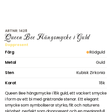
ARTNR:
1428
Queen Bee Hängsmycke i Guld
Doppresent
Färg
Rödguld
Metal
Guld
Sten
Kubisk Zirkonia
Karat
18k
Queen Bee hängsmycke i 18k guld, ett vackert smycke
i form av ett bi med gnistrande stenar. Ett elegant
smycke som symboliserar styrka, flit och naturens
skönhet, perfekt som doppresent och en meningsfull