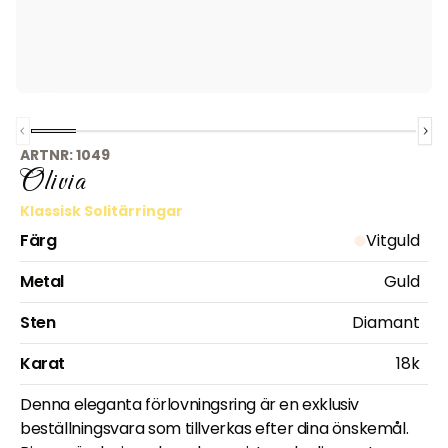
Previous slide
Slide
1
of
Slide
9
2
Slide
of
9
3
Slide
of
9
4
Slide
of
9
5
Slide
of
9
6
Slide
of
9
7
Slide
of
9
8
Slide
of
9
Nex
9
ARTNR:
1049
Olivia
Klassisk Solitärringar
Färg
Vitguld
Metal
Guld
Sten
Diamant
Karat
18k
Denna eleganta förlovningsring är en exklusiv
beställningsvara som tillverkas efter dina önskemål.