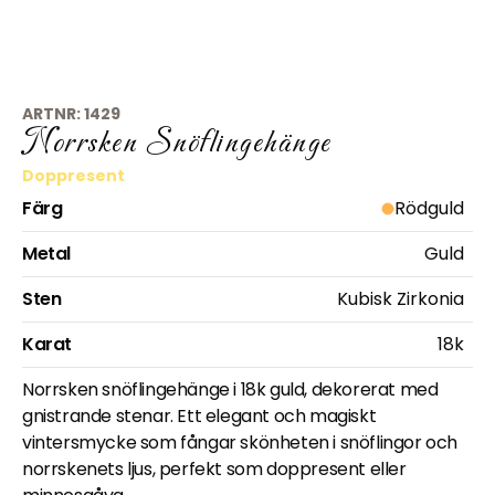
ARTNR:
1429
Norrsken Snöflingehänge
Doppresent
Färg
Rödguld
Metal
Guld
Sten
Kubisk Zirkonia
Karat
18k
Norrsken snöflingehänge i 18k guld, dekorerat med
gnistrande stenar. Ett elegant och magiskt
vintersmycke som fångar skönheten i snöflingor och
norrskenets ljus, perfekt som doppresent eller