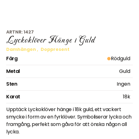
ARTNR:
1427
Lyckoklöver Hänge i Guld
Damhängen
,
Doppresent
Färg
Rödguld
Metal
Guld
Sten
Ingen
Karat
18k
Upptäck Lyckoklöver hänge i 18k guld, ett vackert
smycke i form av en fyrklöver. Symboliserar lycka och
framgång, perfekt som gåva för att önska någon all
lycka.