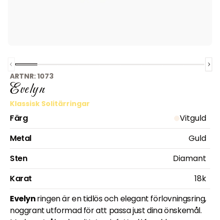
Previous slide
Slide
1
of
Slide
9
2
Slide
of
9
3
Slide
of
9
4
Slide
of
9
5
Slide
of
9
6
Slide
of
9
7
Slide
of
9
8
Slide
of
9
Nex
9
ARTNR:
1073
Evelyn
Klassisk Solitärringar
Färg
Vitguld
Metal
Guld
Sten
Diamant
Karat
18k
Evelyn
ringen är en tidlös och elegant förlovningsring,
noggrant utformad för att passa just dina önskemål.