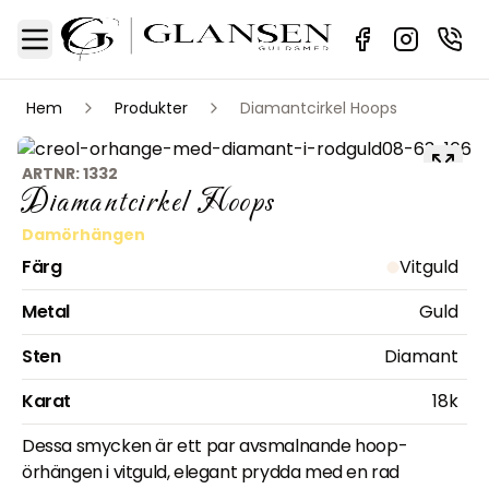
Sidebar
Toggle Menu
Hem
Produkter
Diamantcirkel Hoops
ARTNR:
1332
Diamantcirkel Hoops
Damörhängen
Färg
Vitguld
Metal
Guld
Sten
Diamant
Karat
18k
Dessa smycken är ett par avsmalnande hoop-
örhängen i vitguld, elegant prydda med en rad