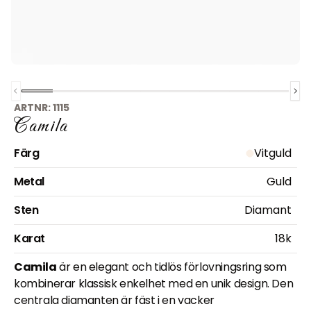
Previous slide
Slide
1
of
Slide
9
2
Slide
of
9
3
Slide
of
9
4
Slide
of
9
5
Slide
of
9
6
Slide
of
9
7
Slide
of
9
8
Slide
of
9
Nex
9
ARTNR:
1115
Camila
Färg
Vitguld
Metal
Guld
Sten
Diamant
Karat
18k
Camila
är en elegant och tidlös förlovningsring som
kombinerar klassisk enkelhet med en unik design. Den
centrala diamanten är fäst i en vacker