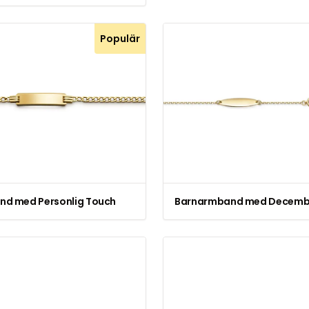
Populär
d med Personlig Touch
Barnarmband med Decembe