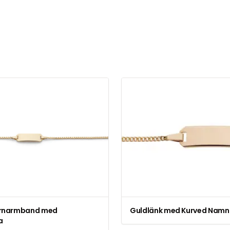
arnarmband med
Guldlänk med Kurved Namn
a